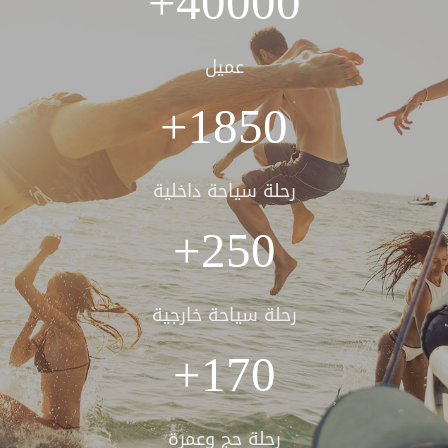
+
40000
عميل
+
1850
رحلة سياحة داخلية
+
250
رحلة سياحة خارجية
+
170
رحلة حج وعمرة