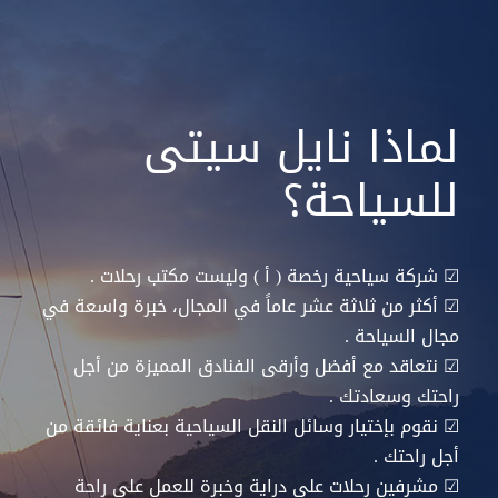
لماذا نايل سيتى
للسياحة؟
☑
شركة سياحية رخصة ( أ ) وليست مكتب رحلات .
☑
أكثر من ثلاثة عشر عاماً في المجال، خبرة واسعة في
مجال السياحة .
☑
نتعاقد مع أفضل وأرقى الفنادق المميزة من أجل
راحتك وسعادتك .
☑
نقوم بإختيار وسائل النقل السياحية بعناية فائقة من
أجل راحتك .
☑
مشرفين رحلات على دراية وخبرة للعمل علي راحة