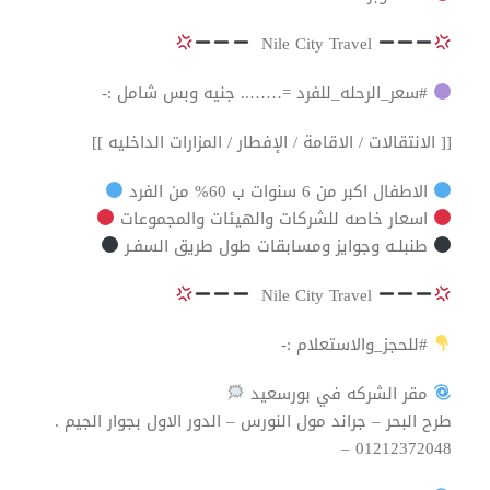
Nile City Travel
#سعر_الرحله_للفرد =…….. جنيه وبس شامل :-
[[ الانتقالات / الاقامة / الإفطار / المزارات الداخليه ]]
الاطفال اكبر من 6 سنوات ب 60% من الفرد
اسعار خاصه للشركات والهيئات والمجموعات
طنبلـه وجوايز ومسابقات طول طريق السفـر
Nile City Travel
#للحجز_والاستعلام :-
مقر الشركه في بورسعيد ‌
طرح البحر – جراند مول النورس – الدور الاول بجوار الجيم .
01212372048 –