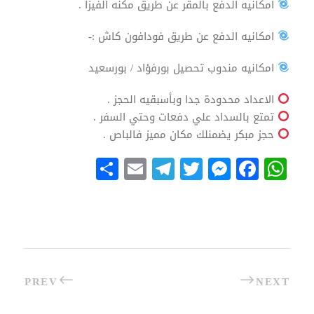
امكانيه الدفع بالمقر عن طريق مكنه الفيزا .
امكانيه الدفع عن طريق فودافون كاش :-
امكانيه مندوب تحصيل بورفؤاد / بورسعيد
الاعداد محدودة جدا وبأسبقيه الحجز .
تمتع بالسداد علي دفعات وحتي السفر .
حجز مبكر يضمنلك مكان مميز فالباص .
S
E
Te
T
M
Fa
W
ha
m
le
wi
es
ce
ha
re
ail
gr
tte
se
bo
ts
a
r
ng
ok
A
m
er
pp
PREV
NEXT