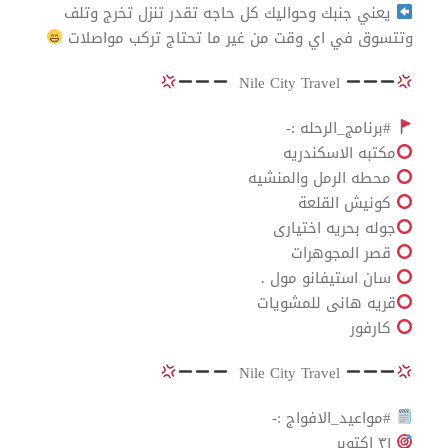
يعني جنبك وحواليك كل حاجه تقدر تنزل تخرج وتلف
وتتسوق في اي وقت من غير ما تحتاج تركب مواصلات
Nile City Travel
#برنامج_الرحله :-
مكتبه الاسكندريه
محطه الرمل والمنشيه
كونيش القلعة
جوله بحريه اختيارى
قصر المجوهرات
سان استيفانو مول .
قريه هانى للمشويات
كارفور
Nile City Travel
#مواعيد_الافواج :-
٣١ اكتوبر