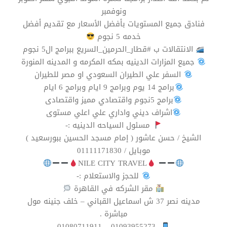
ونوفمبر
فنادق جميع المستويات بأفضل الأسعار مع تقديم أفضل
خدمه 5 نجوم
الانتقالات ب #قطار_الحرمين_السريع ببرامج ال5 نجوم
جميع المزارات الدينيه بمكه المكرمه و المدينه المنورة
السفر علي الطيران السعودي او مصر للطيران
برامج 14 يوم وبرامج 9 ايام وبرامج 6 ايام
برامج 5نجوم واقتصادي مميز واقتصادى
اشراف ديني واداري علي اعلي مستوى
مسئول السياحه الدينيه :-
الشيخ / حسن عاشور ( إمام مسجد الحسين ببورسعيد )
موبايل / 01111171830
NILE CITY TRAVEL
للحجز والاستعلام :-
مقر الشركه في القاهرة ⁦
مدينه نصر 37 ش اسماعيل القباني – خلف جنينه مول
مباشرة .
01093955273 – 01080711911