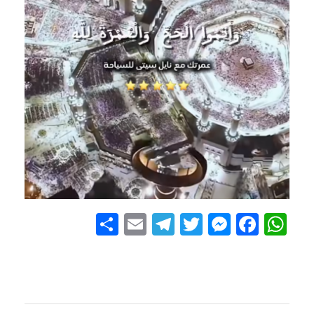
S
E
Te
T
M
Fa
W
ha
m
le
wi
es
ce
ha
re
ail
gr
tte
se
bo
ts
a
r
ng
ok
A
m
er
pp