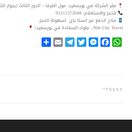
مقر الشركة في بورسعيد: مول الفرما – الدور الثالث (بجوار ال
للحجز والاستعلام: 01212372048
متاح الدفع عبر انستا باى لسهولة الحجز.
Nile City Travel.. ملوك السعادة في بورسعيد!
S
E
Te
T
M
Fa
W
ha
m
le
wi
es
ce
ha
re
ail
gr
tte
se
bo
ts
a
r
ng
ok
A
m
er
pp
NEXT