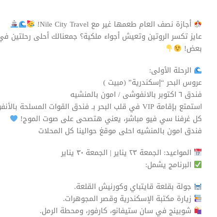
أجازة نصف العام طعمها غير مع Nile City Travel!
عايز تكسر الروتين وتعيش أجواء ملكية؟ جمعنالك أحلى رحلتين في أج
بعض!
الرحلة الأولى:
عروس البحر “إسكندرية” (مبيت )
فندق ٦ اكتوبر بالانفوشى / امون بالمنشيه
استمتع بإقامة VIP في قلب البحر بـ فندق القوات المسلحة بالأنفوشي
كل غرفنا سي فيو مباشر، يعني هتصحى على صوت الموج!
فندق امون بالمنشيه احلى موقغ حوالينا كل المحلات
المواعيد: الجمعة ٢٣ يناير | الجمعة ٣٠ يناير
البرنامج يشمل:
جولة بقلعة قايتباي وكورنيش القلعة.
زيارة مكتبة الإسكندرية وقصر المجوهرات.
شوبينج في سان ستيفانو، كارفور، ومحطة الرمل.