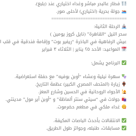
فطار عالبحر مباشر وغداء اختياري عند (بلبع).
جولة بحرية (اختياري) لأحلى صور.
===============================
الرحلة الثانية:
سحر النيل “القاهرة” (نايل كروز يومين )
عيش الرفاهية في الباخرة “ريفير بوت” وإقامة فندقية في قلب ال
المواعيد: الأحد ٢٥ يناير | الثلاثاء ٣ فبراير
البرنامج يشمل:
سهرة نيلية وعشاء “أوبن بوفيه” مع حفلة استعراضية.
زيارة (المتحف المصري الكبير) عظمة التاريخ.
الأجواء الروحانية في الحسين وشارع المعز.
جولات في “سيتي سنتر ألماظة” و “أوبن أير مول” مدينتي.
غداء ملكي في مطعم حضرموت.
الانتقالات بأحدث الباصات المكيفة.
مسابقات، طنبله، وجوائز طول الطريق.